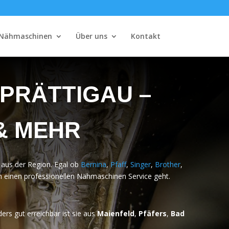
Nähmaschinen
Über uns
Kontakt
 PRÄTTIGAU –
 & MEHR
 aus der Region. Egal ob
Bernina
,
Pfaff
,
Singer
,
Brother
,
m einen professionellen Nähmaschinen Service geht.
s gut erreichbar ist sie aus
Maienfeld
,
Pfäfers
,
Bad