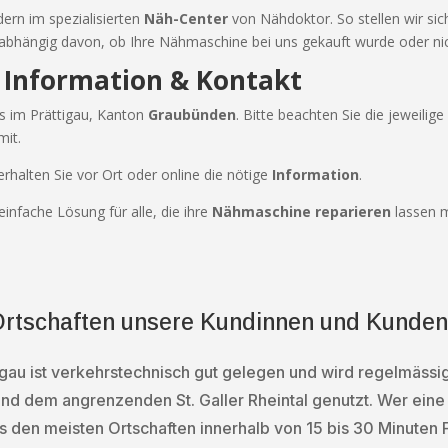
dern im spezialisierten
Näh-Center
von Nähdoktor. So stellen wir sic
abhängig davon, ob Ihre Nähmaschine bei uns gekauft wurde oder nic
 Information & Kontakt
is im Prättigau, Kanton
Graubünden
. Bitte beachten Sie die jeweilig
mit.
erhalten Sie vor Ort oder online die nötige
Information
.
einfache Lösung für alle, die ihre
Nähmaschine reparieren
lassen m
 Ortschaften unsere Kundinnen und Kund
igau ist verkehrstechnisch gut gelegen und wird regelmäs
und dem angrenzenden St. Galler Rheintal genutzt. Wer ei
s den meisten Ortschaften innerhalb von 15 bis 30 Minuten F