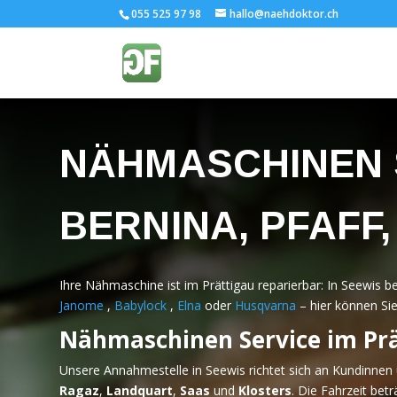
055 525 97 98
hallo@naehdoktor.ch
NÄHMASCHINEN S
BERNINA, PFAFF
Ihre Nähmaschine ist im Prättigau reparierbar: In Seewis 
Janome
,
Babylock
,
Elna
oder
Husqvarna
– hier können Si
Nähmaschinen Service im Pr
Unsere Annahmestelle in Seewis richtet sich an Kundinn
Ragaz
,
Landquart
,
Saas
und
Klosters
. Die Fahrzeit bet